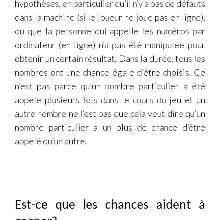
hypothèses, en particulier qu’il n’y a pas de défauts
dans la machine (si le joueur ne joue pas en ligne),
ou que la personne qui appelle les numéros par
ordinateur (en ligne) n’a pas été manipulée pour
obtenir un certain résultat. Dans la durée, tous les
nombres ont une chance égale d’être choisis. Ce
n’est pas parce qu’un nombre particulier a été
appelé plusieurs fois dans le cours du jeu et un
autre nombre ne l’est pas que cela veut dire qu’un
nombre particulier a un plus de chance d’être
appelé qu’un autre.
Est-ce que les chances aident à