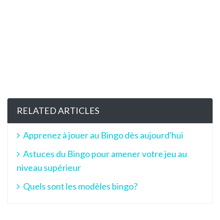
RELATED ARTICLES
Apprenez à jouer au Bingo dès aujourd'hui
Astuces du Bingo pour amener votre jeu au
niveau supérieur
Quels sont les modèles bingo?