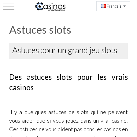
Français
Astuces slots
Astuces pour un grand jeu slots
Des astuces slots pour les vrais
casinos
Il y a quelques astuces de slots qui ne peuvent
vous aider que si vous jouez dans un vrai casino.
Ces astuces ne vous aident pas dans les casinos en