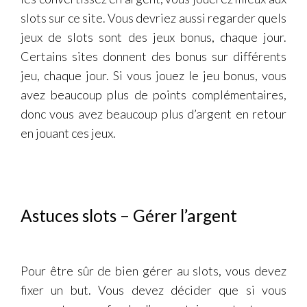
slots sur ce site. Vous devriez aussi regarder quels
jeux de slots sont des jeux bonus, chaque jour.
Certains sites donnent des bonus sur différents
jeu, chaque jour. Si vous jouez le jeu bonus, vous
avez beaucoup plus de points complémentaires,
donc vous avez beaucoup plus d’argent en retour
en jouant ces jeux.
Astuces slots – Gérer l’argent
Pour être sûr de bien gérer au slots, vous devez
fixer un but. Vous devez décider que si vous