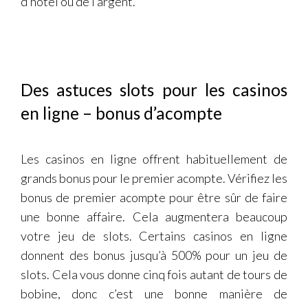
d’hôtel ou de l’argent.
Des astuces slots pour les casinos
en ligne – bonus d’acompte
Les casinos en ligne offrent habituellement de
grands bonus pour le premier acompte. Vérifiez les
bonus de premier acompte pour être sûr de faire
une bonne affaire. Cela augmentera beaucoup
votre jeu de slots. Certains casinos en ligne
donnent des bonus jusqu’à 500% pour un jeu de
slots. Cela vous donne cinq fois autant de tours de
bobine, donc c’est une bonne manière de