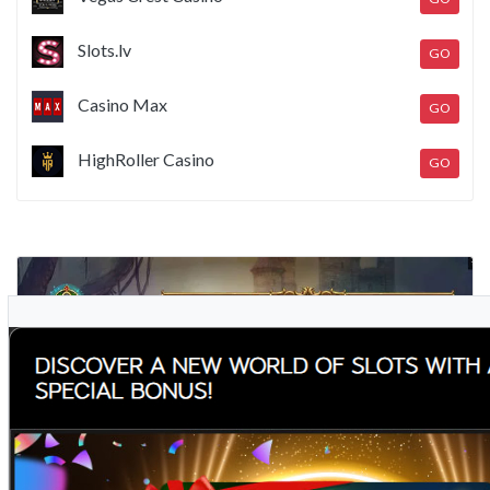
Slots.lv
GO
Casino Max
GO
HighRoller Casino
GO