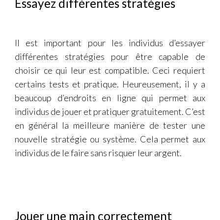
Essayez différentes stratégies
Il est important pour les individus d’essayer
différentes stratégies pour être capable de
choisir ce qui leur est compatible. Ceci requiert
certains tests et pratique. Heureusement, il y a
beaucoup d’endroits en ligne qui permet aux
individus de jouer et pratiquer gratuitement. C’est
en général la meilleure manière de tester une
nouvelle stratégie ou système. Cela permet aux
individus de le faire sans risquer leur argent.
Jouer une main correctement