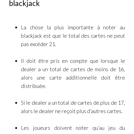
blackjack
La chose la plus importante à noter au
blackjack est que le total des cartes ne peut
pas excéder 21.
Il doit être pris en compte que lorsque le
dealer a un total de cartes de moins de 16,
alors une carte additionnelle doit être
distribuée.
Si le dealer a un total de cartes de plus de 17,
alors le dealer ne reçoit plus d’autres cartes.
Les joueurs doivent noter qu’au jeu du