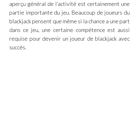
aperçu général de l’activité est certainement une
partie importante du jeu. Beaucoup de joueurs du
blackjack pensent que même si la chance a une part
dans ce jeu, une certaine compétence est aussi
requise pour devenir un joueur de blackjack avec
succès.