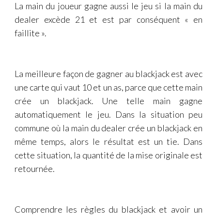
La main du joueur gagne aussi le jeu si la main du
dealer excède 21 et est par conséquent « en
faillite ».
La meilleure façon de gagner au blackjack est avec
une carte qui vaut 10 et un as, parce que cette main
crée un blackjack. Une telle main gagne
automatiquement le jeu. Dans la situation peu
commune où la main du dealer crée un blackjack en
même temps, alors le résultat est un tie. Dans
cette situation, la quantité de la mise originale est
retournée.
Comprendre les règles du blackjack et avoir un