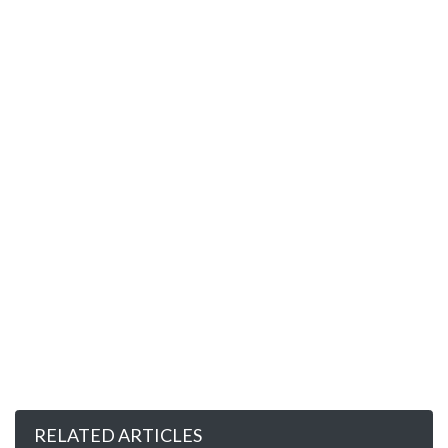
RELATED ARTICLES