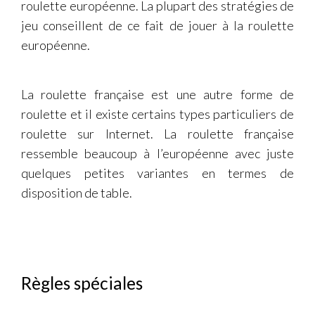
roulette européenne. La plupart des stratégies de
jeu conseillent de ce fait de jouer à la roulette
européenne.
La roulette française est une autre forme de
roulette et il existe certains types particuliers de
roulette sur Internet. La roulette française
ressemble beaucoup à l’européenne avec juste
quelques petites variantes en termes de
disposition de table.
Règles spéciales