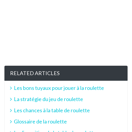
RELATED ARTICLES
Les bons tuyaux pour jouer à la roulette
La stratégie du jeu de roulette
Les chances à la table de roulette
Glossaire de la roulette