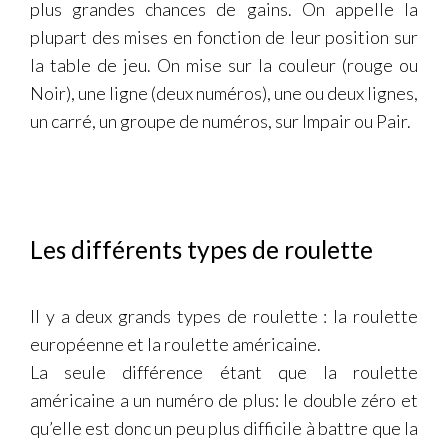
plus grandes chances de gains. On appelle la
plupart des mises en fonction de leur position sur
la table de jeu. On mise sur la couleur (rouge ou
Noir), une ligne (deux numéros), une ou deux lignes,
un carré, un groupe de numéros, sur Impair ou Pair.
Les différents types de roulette
Il y a deux grands types de roulette : la roulette
européenne et la roulette américaine.
La seule différence étant que la roulette
américaine a un numéro de plus: le double zéro et
qu’elle est donc un peu plus difficile à battre que la