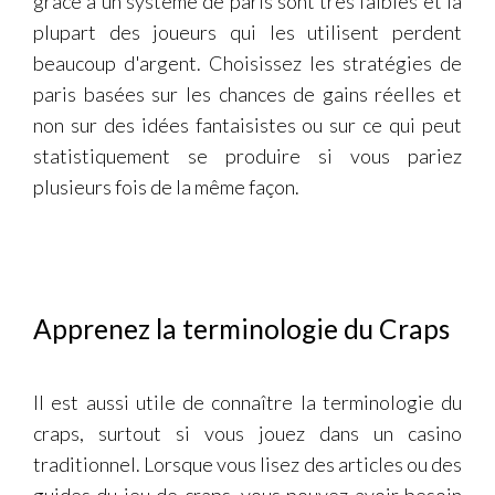
grâce à un système de paris sont très faibles et la
plupart des joueurs qui les utilisent perdent
beaucoup d'argent. Choisissez les stratégies de
paris basées sur les chances de gains réelles et
non sur des idées fantaisistes ou sur ce qui peut
statistiquement se produire si vous pariez
plusieurs fois de la même façon.
Apprenez la terminologie du Craps
Il est aussi utile de connaître la terminologie du
craps, surtout si vous jouez dans un casino
traditionnel. Lorsque vous lisez des articles ou des
guides du jeu de craps, vous pouvez avoir besoin