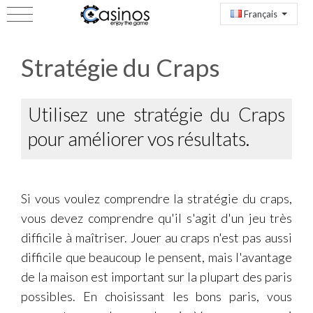
Français
Stratégie du Craps
Utilisez une stratégie du Craps
pour améliorer vos résultats.
Si vous voulez comprendre la stratégie du craps,
vous devez comprendre qu'il s'agit d'un jeu très
difficile à maîtriser. Jouer au craps n'est pas aussi
difficile que beaucoup le pensent, mais l'avantage
de la maison est important sur la plupart des paris
possibles. En choisissant les bons paris, vous