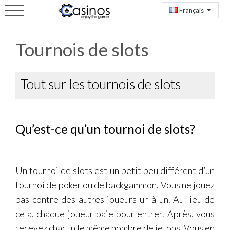
Français
Tournois de slots
Tout sur les tournois de slots
Qu’est-ce qu’un tournoi de slots?
Un tournoi de slots est un petit peu différent d’un
tournoi de poker ou de backgammon. Vous ne jouez
pas contre des autres joueurs un à un. Au lieu de
cela, chaque joueur paie pour entrer. Après, vous
recevez chacun le même nombre de jetons. Vous en