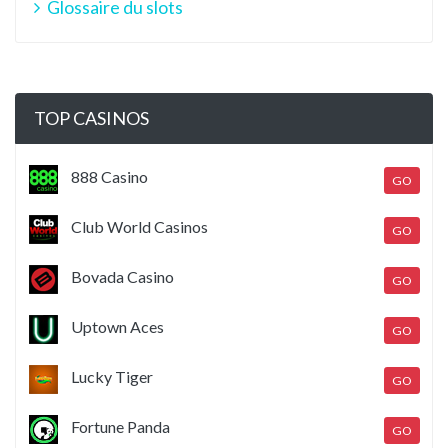
Glossaire du slots
TOP CASINOS
888 Casino
GO
Club World Casinos
GO
Bovada Casino
GO
Uptown Aces
GO
Lucky Tiger
GO
Fortune Panda
GO