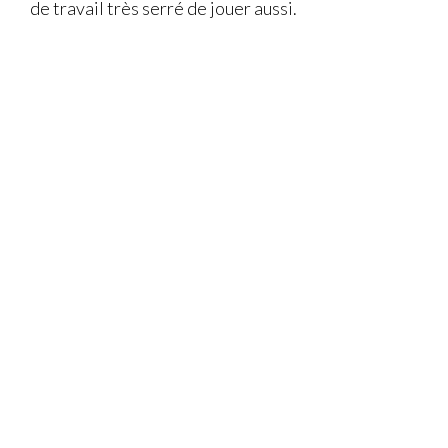
de travail très serré de jouer aussi.